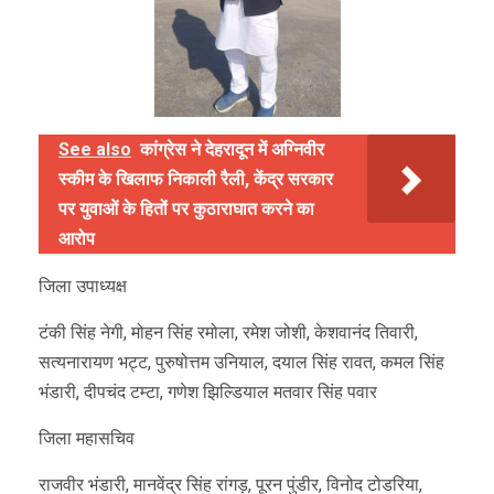
See also
कांग्रेस ने देहरादून में अग्निवीर
स्कीम के खिलाफ निकाली रैली, केंद्र सरकार
पर युवाओं के हितों पर कुठाराघात करने का
आरोप
जिला उपाध्यक्ष
टंकी सिंह नेगी, मोहन सिंह रमोला, रमेश जोशी, केशवानंद तिवारी,
सत्यनारायण भट्ट, पुरुषोत्तम उनियाल, दयाल सिंह रावत, कमल सिंह
भंडारी, दीपचंद टम्टा, गणेश झिल्डियाल मतवार सिंह पवार
जिला महासचिव
राजवीर भंडारी, मानवेंद्र सिंह रांगड़, पूरन पुंडीर, विनोद टोडरिया,