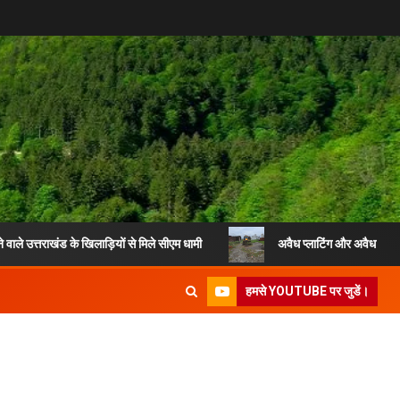
ंड के खिलाड़ियों से मिले सीएम धामी
अवैध प्लाटिंग और अवैध निर्माण के खिला
हमसे YOUTUBE पर जुडें।