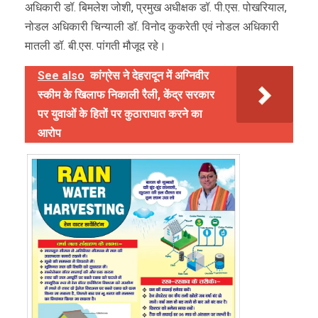
अधिकारी डॉ. बिमलेश जोशी, प्रमुख अधीक्षक डॉ. पी.एस. पोखरियाल,
नोडल अधिकारी चिन्याली डॉ. विनोद कुकरेती एवं नोडल अधिकारी
मातली डॉ. बी.एस. पांगती मौजूद रहे।
See also
कांग्रेस ने देहरादून में अग्निवीर
स्कीम के खिलाफ निकाली रैली, केंद्र सरकार
पर युवाओं के हितों पर कुठाराघात करने का
आरोप