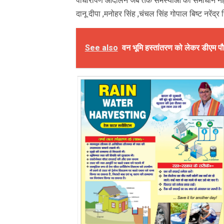
पौधारोपण आंदोलन जब तक समस्याओं का समाधान नहीं 
दानू दीपा ,मनोहर सिंह ,चंचल सिंह गोपाल बिष्ट नरेंद्र
See also
वन भूमि हस्तांतरण को लेकर डीएम पौड