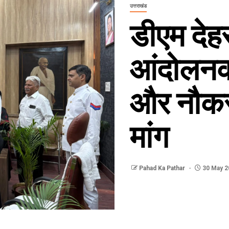
उत्तराखंड
डीएम देहर
आंदोलनक
और नौकरी 
मांग
Pahad Ka Pathar
30 May 2