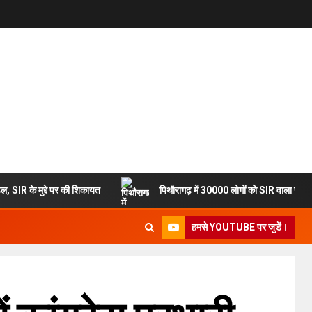
डल, SIR के मुद्दे पर की शिकायत
पिथौरागढ़ में 30000 लोगों को SIR वाला नोटिस,
हमसे YOUTUBE पर जुडें।