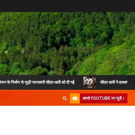
माण से जुड़ी जानकारी सीएम धामी को दी गई
सीएम धामी ने हथकरघा दिवस समारोह
हमसे YOUTUBE पर जुडें।