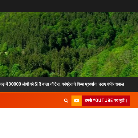
गों को SIR वाला नोटिस, कांग्रेस ने किया प्रदर्शन, उठाए गंभीर सवाल
मुख्य सच
हमसे YOUTUBE पर जुडें।