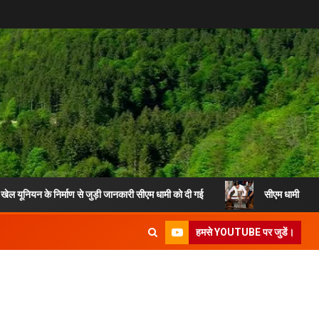
े निर्माण से जुड़ी जानकारी सीएम धामी को दी गई
सीएम धामी ने हथकरघा दिवस स
हमसे YOUTUBE पर जुडें।