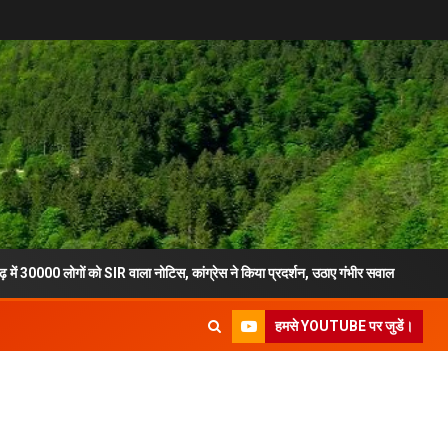
गों को SIR वाला नोटिस, कांग्रेस ने किया प्रदर्शन, उठाए गंभीर सवाल
मुख्य सच
हमसे YOUTUBE पर जुडें।