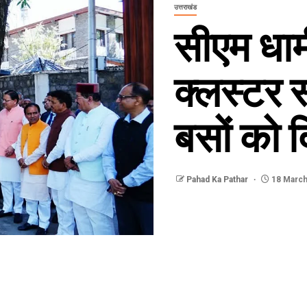
उत्तराखंड
सीएम धाम
क्लस्टर स
बसों को 
Pahad Ka Pathar
18 March