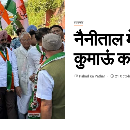
उत्तराखंड
नैनीताल म
कुमाऊं क
Pahad Ka Pathar
21 Octob