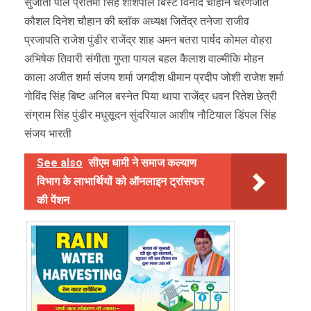
सुजाता पॉल प्रतिमा सिंह शीशपाल बिस्ट विनोद चौहान चरणजीत
कौशल दिनेश चौहान की ब्लॉक अध्यक्ष जितेंद्र तनेजा राजीव
प्रजापति राजेश पुंडीर राजेंद्र शाह अमन बतरा पार्षद कोमल वोहरा
अभिषेक तिवारी संगीता गुप्ता पायल बहल कैलाश वाल्मीकि मोहन
काला अजीत शर्मा संजय शर्मा जगदीश धीमान प्रदीप जोशी राजेश शर्मा
गोविंद सिंह बिष्ट अनिल बस्नेत पिया थापा राजेंद्र धवन रितेश छेत्री
संग्राम सिंह पुंडीर मधुसूदन सुंदरियाल आशीष नौटियाल डिंपल सिंह
संजय भारती
See also
सीएम धामी ने समाज कल्याण
विभाग के लाभार्थियों को ऑनलाइन ट्रांसफर
की पेंशन