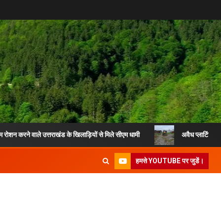
ाले उत्तराखंड के खिलाड़ियों से मिले सीएम धामी
अवैध प्लाटिंग और अवैध निर्मा
हमसे YOUTUBE पर जुडें।