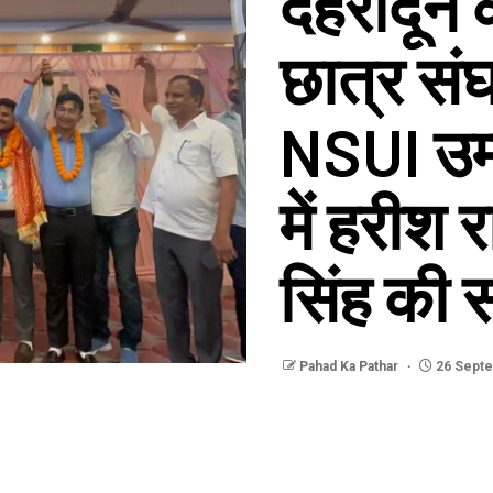
देहरादून 
छात्र सं
NSUI उम्
में हरीश
सिंह की 
Pahad Ka Pathar
26 Sept